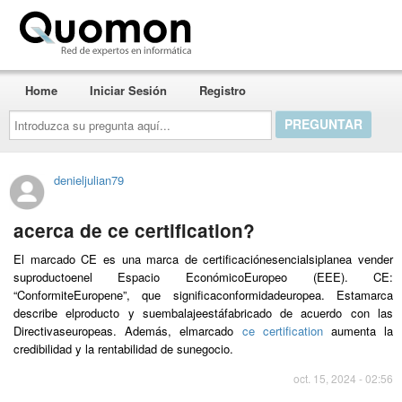
Quomon.es
Home
Iniciar Sesión
Registro
Introduzca
su
pregunta
aquí...
denieljulian79
acerca de ce certification?
El marcado CE es una marca de certificaciónesencialsiplanea vender
suproductoenel Espacio EconómicoEuropeo (EEE). CE:
“ConformiteEuropene”, que significaconformidadeuropea. Estamarca
describe elproducto y suembalajeestáfabricado de acuerdo con las
Directivaseuropeas. Además, elmarcado
ce certification
aumenta la
credibilidad y la rentabilidad de sunegocio.
oct. 15, 2024 - 02:56