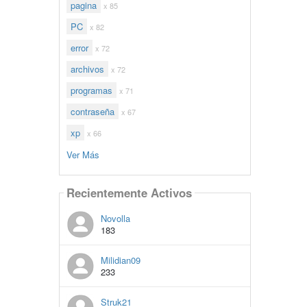
pagina
x 85
PC
x 82
error
x 72
archivos
x 72
programas
x 71
contraseña
x 67
xp
x 66
Ver Más
Recientemente Activos
Novolla
183
Milidian09
233
Struk21