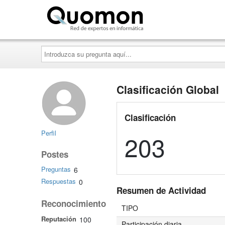
Quomon.es
Introduzca
su
pregunta
aquí...
Clasificación Global
Clasificación
Perfil
203
Postes
Preguntas
6
Respuestas
0
Resumen de Actividad
Reconocimiento
TIPO
Reputación
100
Participación diaria