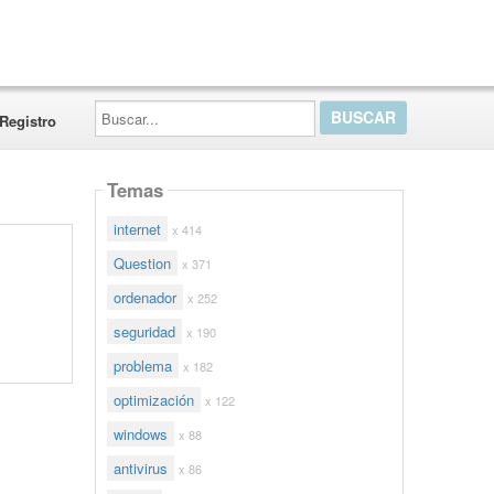
Buscar...
Registro
Temas
internet
x 414
Question
x 371
ordenador
x 252
seguridad
x 190
problema
x 182
optimización
x 122
windows
x 88
antivirus
x 86