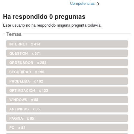
Competencias
0
Ha respondido 0 preguntas
Este usuario no ha respondido ninguna pregunta todavía.
Temas
INTERNET
x 414
QUESTION
x 371
ORDENADOR
x 252
SEGURIDAD
x 190
PROBLEMA
x 182
OPTIMIZACIÓN
x 122
WINDOWS
x 88
ANTIVIRUS
x 86
PAGINA
x 85
PC
x 82