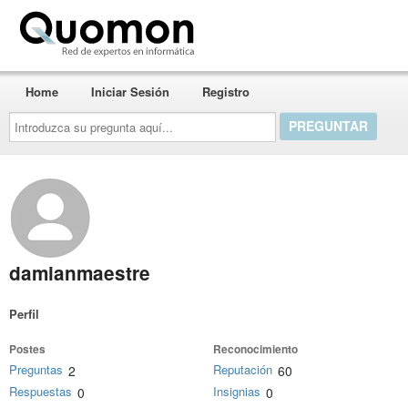
Quomon.es
Home
Iniciar Sesión
Registro
Introduzca
su
pregunta
aquí...
damianmaestre
Perfil
Postes
Reconocimiento
Preguntas
Reputación
2
60
Respuestas
Insignias
0
0