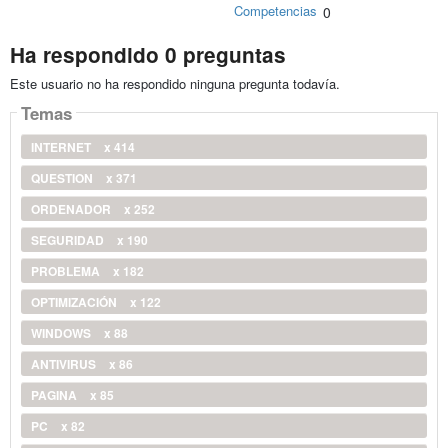
Competencias
0
Ha respondido 0 preguntas
Este usuario no ha respondido ninguna pregunta todavía.
Temas
INTERNET
x 414
QUESTION
x 371
ORDENADOR
x 252
SEGURIDAD
x 190
PROBLEMA
x 182
OPTIMIZACIÓN
x 122
WINDOWS
x 88
ANTIVIRUS
x 86
PAGINA
x 85
PC
x 82