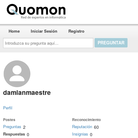
Quomon.es
Home
Iniciar Sesión
Registro
Introduzca
su
pregunta
aquí...
damianmaestre
Perfil
Postes
Reconocimiento
Preguntas
Reputación
2
60
Respuestas
Insignias
0
0