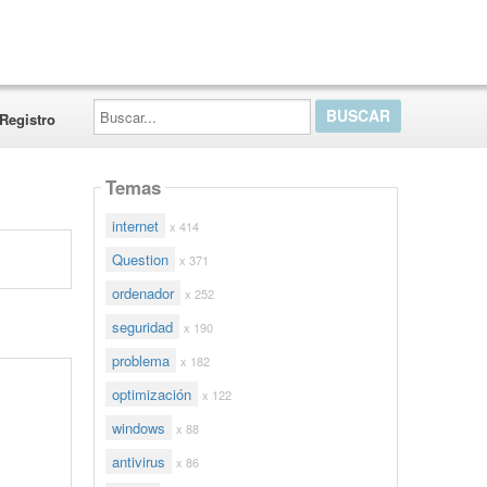
Buscar...
Registro
Temas
internet
x 414
Question
x 371
ordenador
x 252
seguridad
x 190
problema
x 182
optimización
x 122
windows
x 88
antivirus
x 86