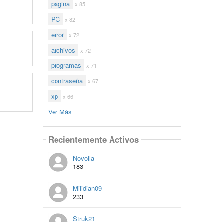
pagina
x 85
PC
x 82
error
x 72
archivos
x 72
programas
x 71
contraseña
x 67
xp
x 66
Ver Más
Recientemente Activos
Novolla
183
Milidian09
233
Struk21