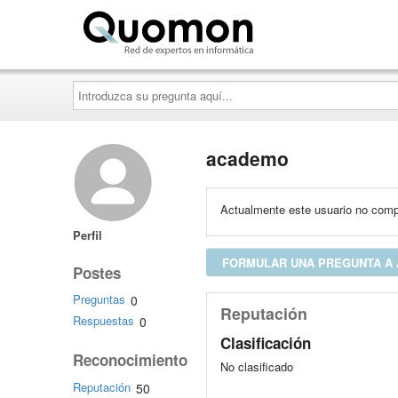
Quomon.es
Introduzca
su
pregunta
aquí...
academo
Actualmente este usuario no compa
Perfil
FORMULAR UNA PREGUNTA A
Postes
Preguntas
0
Reputación
Respuestas
0
Clasificación
Reconocimiento
No clasificado
Reputación
50