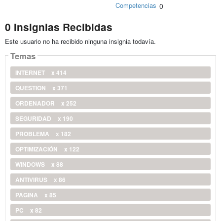
Competencias
0
0 Insignias Recibidas
Este usuario no ha recibido ninguna insignia todavía.
Temas
INTERNET
x 414
QUESTION
x 371
ORDENADOR
x 252
SEGURIDAD
x 190
PROBLEMA
x 182
OPTIMIZACIÓN
x 122
WINDOWS
x 88
ANTIVIRUS
x 86
PAGINA
x 85
PC
x 82