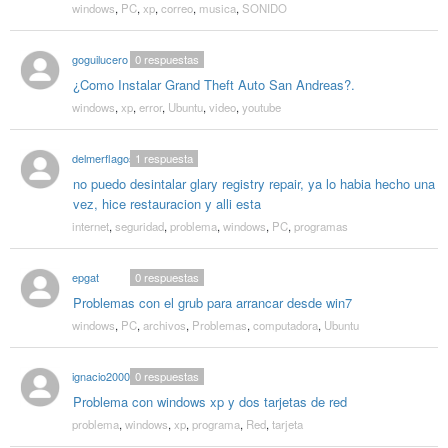
windows
,
PC
,
xp
,
correo
,
musica
,
SONIDO
goguilucero
0
respuestas
¿Como Instalar Grand Theft Auto San Andreas?.
windows
,
xp
,
error
,
Ubuntu
,
video
,
youtube
delmerflagos
1
respuesta
no puedo desintalar glary registry repair, ya lo habia hecho una
vez, hice restauracion y alli esta
internet
,
seguridad
,
problema
,
windows
,
PC
,
programas
epgat
0
respuestas
Problemas con el grub para arrancar desde win7
windows
,
PC
,
archivos
,
Problemas
,
computadora
,
Ubuntu
ignacio2000
0
respuestas
Problema con windows xp y dos tarjetas de red
problema
,
windows
,
xp
,
programa
,
Red
,
tarjeta