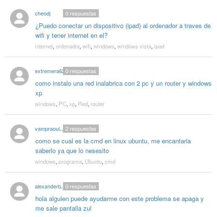
cheodj
0
respuestas
¿Puedo conectar un dispositivo (ipad) al ordenador a traves de
wifi y tener internet en el?
internet
,
ordenador
,
wifi
,
windows
,
windows vista
,
ipad
extremera62
0
respuestas
como instalo una red inalabrica con 2 pc y un router y windows
xp
windows
,
PC
,
xp
,
Red
,
router
vampraoulkain
2
respuestas
como se cual es la cmd en linux ubuntu, me encantaria
saberlo ya que lo nesesito
windows
,
programa
,
Ubuntu
,
cmd
alexanderbohorquez2
0
respuestas
hola alguien puede ayudarme con este problema se apaga y
me sale pantalla zul