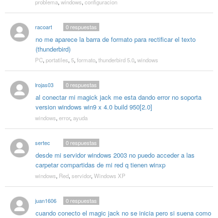
problema
,
windows
,
configuracion
racoart
0
respuestas
no me aparece la barra de formato para rectificar el texto
(thunderbird)
PC
,
portatiles
,
5
,
formato
,
thunderbird 5.0
,
windows
lrojas03
0
respuestas
al conectar mi magick jack me esta dando error no soporta
version windows win9 x 4.0 build 950[2.0]
windows
,
error
,
ayuda
sertec
0
respuestas
desde mi servidor windows 2003 no puedo acceder a las
carpetar compartidas de mi red q tienen winxp
windows
,
Red
,
servidor
,
Windows XP
juan1606
0
respuestas
cuando conecto el magic jack no se inicia pero si suena como