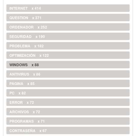
INTERNET
x 414
QUESTION
x 371
ORDENADOR
x 252
SEGURIDAD
x 190
PROBLEMA
x 182
OPTIMIZACIÓN
x 122
WINDOWS
x 88
ANTIVIRUS
x 86
PAGINA
x 85
PC
x 82
ERROR
x 72
ARCHIVOS
x 72
PROGRAMAS
x 71
CONTRASEÑA
x 67