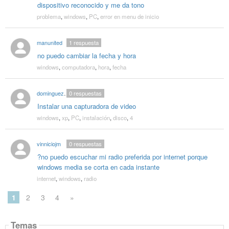
dispositivo reconocido y me da tono
problema
,
windows
,
PC
,
error en menu de inicio
manunited
1
respuesta
no puedo cambiar la fecha y hora
windows
,
computadora
,
hora
,
fecha
dominguez2611
0
respuestas
Instalar una capturadora de video
windows
,
xp
,
PC
,
instalación
,
disco
,
4
vinniciojm
0
respuestas
?no puedo escuchar mi radio preferida por internet porque
windows media se corta en cada instante
internet
,
windows
,
radio
1
2
3
4
»
Temas