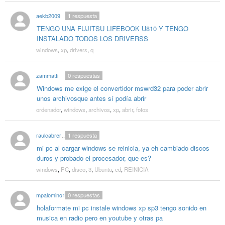
aekb2009
1
respuesta
TENGO UNA FUJITSU LIFEBOOK U810 Y TENGO
INSTALADO TODOS LOS DRIVERSS
windows
,
xp
,
drivers
,
q
zammatti
0
respuestas
Windows me exige el convertidor mswrd32 para poder abrir
unos archivosque antes sí podía abrir
ordenador
,
windows
,
archivos
,
xp
,
abrir
,
fotos
raulcabrera95
1
respuesta
mi pc al cargar windows se reinicia, ya eh cambiado discos
duros y probado el procesador, que es?
windows
,
PC
,
disco
,
3
,
Ubuntu
,
cd
,
REINICIA
mpalomino10
0
respuestas
holaformate mi pc instale windows xp sp3 tengo sonido en
musica en radio pero en youtube y otras pa