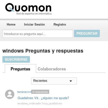
Quomon.es
Home
Iniciar Sesión
Registro
Introduzca
su
pregunta
aquí...
windows Preguntas y respuestas
SUSCRIBIRSE
Preguntas
Colaboradores
tamaracrvnts
0
respuestas
Guadalinex V9.. ¿alguien me ayuda?
windows
,
ordenador linux
,
guadalinex