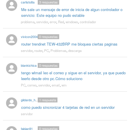
carlisto8a
3
respuestas
Me sale un mensaje de error de inicia de algun controlador o
servicio: Este equipo no pudo estable
problema
,
servidor
,
error
,
Red
,
windows
,
controlador
vivicon2004
0
respuestas
router trendnet TEW-432BRP me bloquea ciertas paginas
servidor
,
router
,
PC
,
Problemas
,
descarga
blankichica
0
respuestas
tengo wlmail leo el correo y sigue en el servidor, ya que puedo
leerlo desde otro pc.Cómo soluciono
PC
,
correo
,
servidor
,
email
,
win
gildardo_hdez
1
respuesta
como puedo sincronizar 4 tarjetas de red en un servidor
servidor
fabian91
0
respuestas