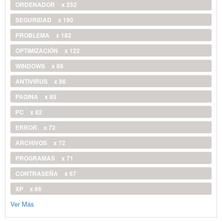
ORDENADOR
x 252
SEGURIDAD
x 190
PROBLEMA
x 182
OPTIMIZACIÓN
x 122
WINDOWS
x 88
ANTIVIRUS
x 86
PAGINA
x 85
PC
x 82
ERROR
x 72
ARCHIVOS
x 72
PROGRAMAS
x 71
CONTRASEÑA
x 67
XP
x 66
Ver Más