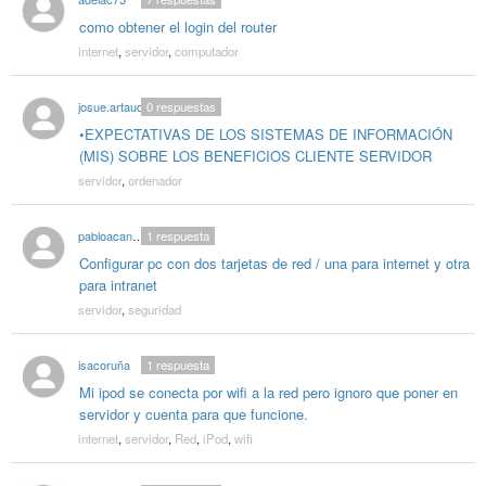
como obtener el login del router
internet
,
servidor
,
computador
josue.artaud
0
respuestas
•EXPECTATIVAS DE LOS SISTEMAS DE INFORMACIÓN
(MIS) SOBRE LOS BENEFICIOS CLIENTE SERVIDOR
servidor
,
ordenador
pabloacanales
1
respuesta
Configurar pc con dos tarjetas de red / una para internet y otra
para intranet
servidor
,
seguridad
isacoruña
1
respuesta
Mi ipod se conecta por wifi a la red pero ignoro que poner en
servidor y cuenta para que funcione.
internet
,
servidor
,
Red
,
iPod
,
wifi