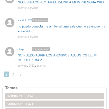
NECESITO CONECTAR EL D-LINK A MI IMPRESORA WIFI
internet
,
servidor
wwwloli1972
1
respuesta
no puedo conectarme a internet ,me sale que no se encuentra
el servidor
internet
,
servidor
elinga
0
respuestas
NO PUEDO ABRIR LOS ARCHIVOS ADJUNTOS DE MI
CORREO "ONO"
servidor
,
ONO
,
internet
1
2
»
Temas
INTERNET
x 414
QUESTION
x 371