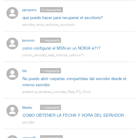
pjorquera
3
respuestas
que puedo hacer para recuperar el escritorio?
servidor
,
error
,
archivos
,
escritorio
jamoven
1
respuesta
como configurar el MSN en un NOKIA e71?
correo
,
servidor
,
web
,
hotmail
,
nokia e71
filix
1
respuesta
No puedo abrir carpetas compartidas del servidor desde el
mismo servidor
problema
,
windows
,
servidor
,
Red
,
PC
,
Virus
Blades
1
respuesta
COMO OBTENER LA FECHA Y HORA DEL SERVIDOR
servidor
adelac75
7
respuestas