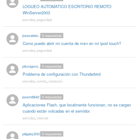
LOGUEO AUTOMATICO ESCRITORIO REMOTO
WinServer2003
servidor
,
seguridad
josecalebcoriano
3
respuestas
Como puedo abrir mi cuenta de msn en mi ipod touch?
servidor
,
seguridad
pilucagonzalez
0
respuestas
Problema de configuración con Thunderbird
servidor
,
correo
,
conexion
josemi9642
0
respuestas
Aplicaciones Flash, que localmente funcionan, no se cargan
cuando están volcadas en el servidor.
servidor
,
internet
piligaby2003
0
respuestas