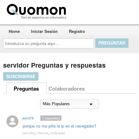
Quomon.es
Home
Iniciar Sesión
Registro
Introduzca
su
pregunta
aquí...
servidor Preguntas y respuestas
SUSCRIBIRSE
Preguntas
Colaboradores
wichi79
1
respuesta
porque no me pilla la ip en el navegador?
servidor
,
internet
,
ordenador