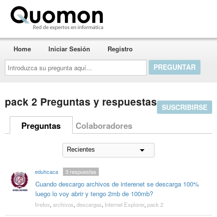
Quomon.es
Home
Iniciar Sesión
Registro
Introduzca
su
pregunta
aquí...
pack 2 Preguntas y respuestas
SUSCRIBIRSE
Preguntas
Colaboradores
eduhcaca
3
respuestas
Cuando descargo archivos de interenet se descarga 100%
luego lo voy abrir y tengo 2mb de 100mb?
firefox
,
archivos
,
descargas
,
Internet Explorer
,
pack 2