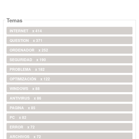
Temas
INTERNET
x 414
QUESTION
x 371
ORDENADOR
x 252
SEGURIDAD
x 190
PROBLEMA
x 182
OPTIMIZACIÓN
x 122
WINDOWS
x 88
ANTIVIRUS
x 86
PAGINA
x 85
PC
x 82
ERROR
x 72
ARCHIVOS
x 72