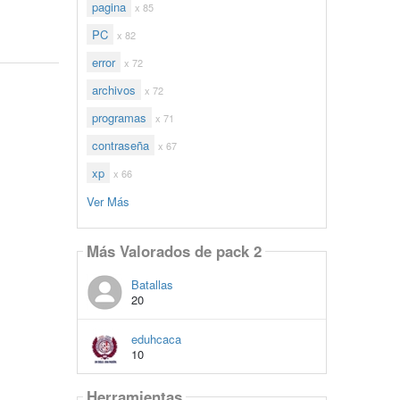
pagina
x 85
PC
x 82
error
x 72
archivos
x 72
programas
x 71
contraseña
x 67
xp
x 66
Ver Más
Más Valorados de pack 2
Batallas
20
eduhcaca
10
Herramientas