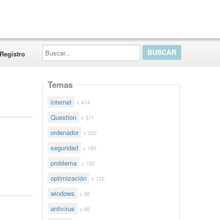
Buscar...
Registro
Temas
internet
x 414
Question
x 371
ordenador
x 252
seguridad
x 190
problema
x 182
optimización
x 122
windows
x 88
antivirus
x 86