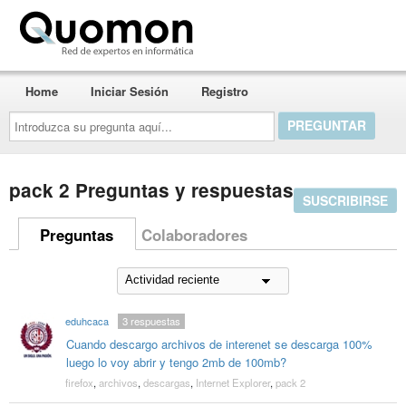
Quomon.es
Home
Iniciar Sesión
Registro
Introduzca
su
pregunta
aquí...
pack 2 Preguntas y respuestas
SUSCRIBIRSE
Preguntas
Colaboradores
eduhcaca
3
respuestas
Cuando descargo archivos de interenet se descarga 100%
luego lo voy abrir y tengo 2mb de 100mb?
firefox
,
archivos
,
descargas
,
Internet Explorer
,
pack 2