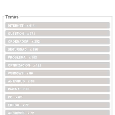
Temas
INTERNET
x 414
QUESTION
x 371
ORDENADOR
x 252
SEGURIDAD
x 190
PROBLEMA
x 182
OPTIMIZACIÓN
x 122
WINDOWS
x 88
ANTIVIRUS
x 86
PAGINA
x 85
PC
x 82
ERROR
x 72
ARCHIVOS
x 72