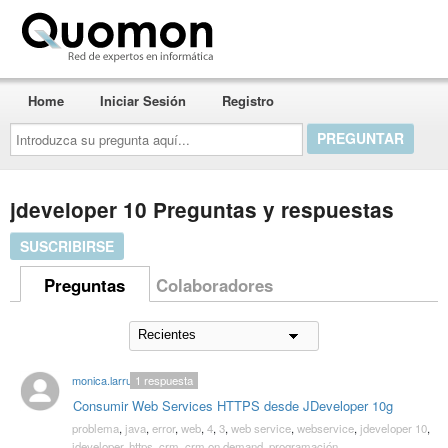
Quomon.es
Home
Iniciar Sesión
Registro
Introduzca
su
pregunta
aquí...
jdeveloper 10 Preguntas y respuestas
SUSCRIBIRSE
Preguntas
Colaboradores
monica.larruy
1
respuesta
Consumir Web Services HTTPS desde JDeveloper 10g
problema
,
java
,
error
,
web
,
4
,
3
,
web service
,
webservice
,
jdeveloper 10
,
jdeveloper
,
https
,
crm
,
crm on demand
,
programación