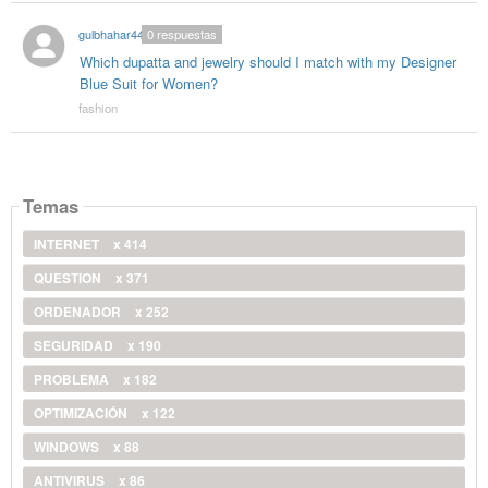
gulbhahar447
0
respuestas
Which dupatta and jewelry should I match with my Designer
Blue Suit for Women?
fashion
Temas
INTERNET
x 414
QUESTION
x 371
ORDENADOR
x 252
SEGURIDAD
x 190
PROBLEMA
x 182
OPTIMIZACIÓN
x 122
WINDOWS
x 88
ANTIVIRUS
x 86