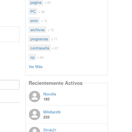
pagina
x 85
PC
x 82
error
x 72
archivos
x 72
programas
x 71
contraseña
x 67
xp
x 66
Ver Más
Recientemente Activos
Novolla
183
Milidian09
233
Struk21