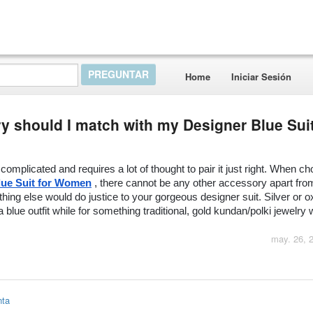
Home
Iniciar Sesión
y should I match with my Designer Blue Suit
complicated and requires a lot of thought to pair it just right. When ch
lue Suit for Women
 , there cannot be any other accessory apart from
hing else would do justice to your gorgeous designer suit. Silver or ox
a blue outfit while for something traditional, gold kundan/polki jewelry 
may. 26, 
nta