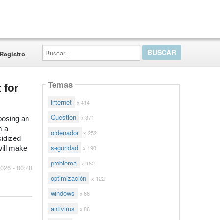
Buscar...
Registro
Temas
 for
internet
x 414
Question
x 371
oosing an 
 a 
ordenador
x 252
idized 
seguridad
x 190
will make 
problema
x 182
2026 - 00:48
optimización
x 122
windows
x 88
antivirus
x 86