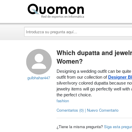
Quomon.es
Introduzca
su
pregunta
aquí...
Which dupatta and jewelr
Women?
Designing a wedding outfit can be quite 
gulbhahar447
outfit from our collection of 
Designer B
silver/ivory colored dupatta because not
jewelry items will go perfectly well with 
the perfect choice.
fashion
Comentarios (0) | Nuevo Comentario
¿Tiene la misma pregunta?
Siga esta pregu