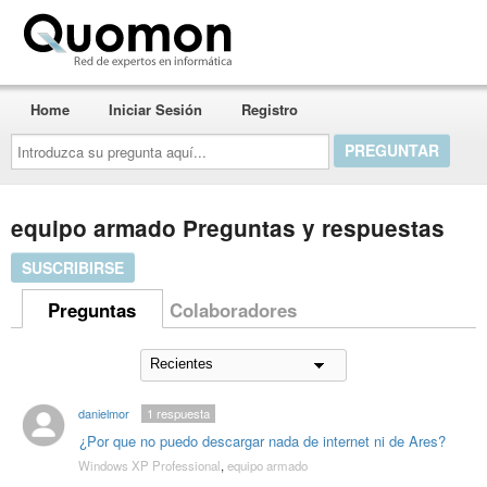
Quomon.es
Home
Iniciar Sesión
Registro
Introduzca
su
pregunta
aquí...
equipo armado Preguntas y respuestas
SUSCRIBIRSE
Preguntas
Colaboradores
danielmor
1
respuesta
¿Por que no puedo descargar nada de internet ni de Ares?
Windows XP Professional
,
equipo armado