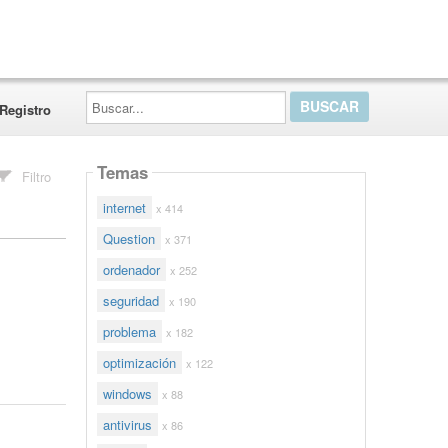
Buscar...
Registro
Temas
Filtro
internet
x 414
Question
x 371
ordenador
x 252
seguridad
x 190
problema
x 182
optimización
x 122
windows
x 88
antivirus
x 86