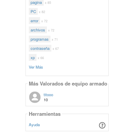
pagina
x 85
PC
x 82
error
x 72
archivos
x 72
programas
x 71
contraseña
x 67
xp
x 66
Ver Más
Más Valorados de equipo armado
titooo
10
Herramientas
Ayuda