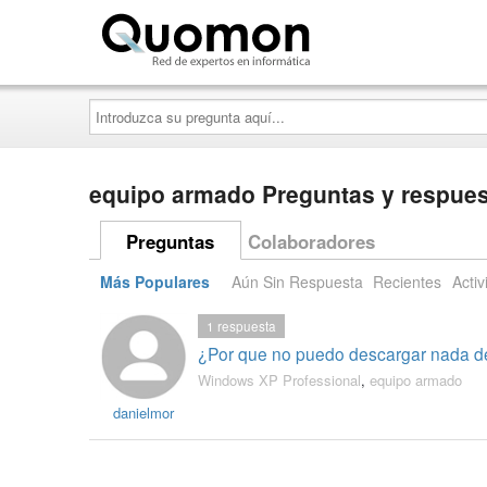
Quomon.es
Introduzca
su
pregunta
aquí...
equipo armado Preguntas y respue
Preguntas
Colaboradores
Más Populares
Aún Sin Respuesta
Recientes
Activ
1
respuesta
¿Por que no puedo descargar nada de 
Windows XP Professional
,
equipo armado
danielmor