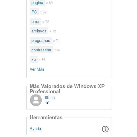
pagina
x 85
PC
x 82
error
x 72
archivos
x 72
programas
x 71
contraseña
x 67
xp
x 66
Ver Más
Más Valorados de Windows XP
Professional
titooo
10
Herramientas
Ayuda