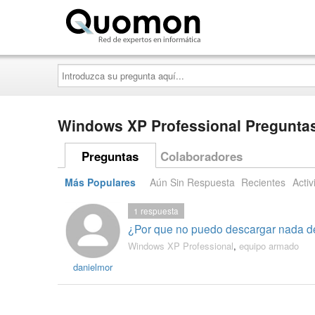
Quomon.es
Introduzca
su
pregunta
aquí...
Windows XP Professional Preguntas
Preguntas
Colaboradores
Más Populares
Aún Sin Respuesta
Recientes
Activ
1
respuesta
¿Por que no puedo descargar nada de 
Windows XP Professional
,
equipo armado
danielmor