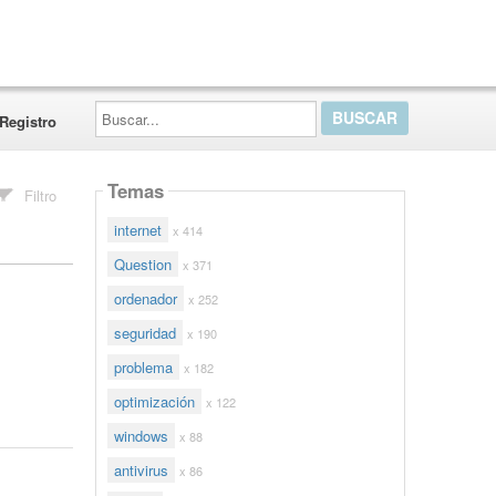
Buscar...
Registro
Temas
Filtro
internet
x 414
Question
x 371
ordenador
x 252
seguridad
x 190
problema
x 182
optimización
x 122
windows
x 88
antivirus
x 86