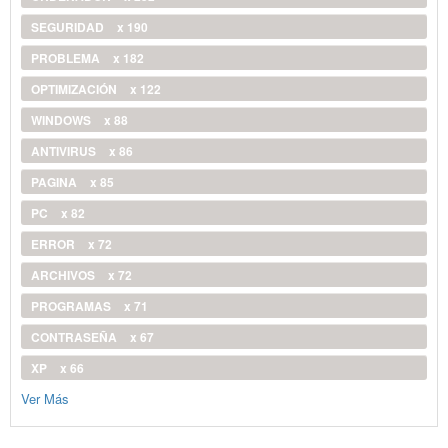
SEGURIDAD
x 190
PROBLEMA
x 182
OPTIMIZACIÓN
x 122
WINDOWS
x 88
ANTIVIRUS
x 86
PAGINA
x 85
PC
x 82
ERROR
x 72
ARCHIVOS
x 72
PROGRAMAS
x 71
CONTRASEÑA
x 67
XP
x 66
Ver Más