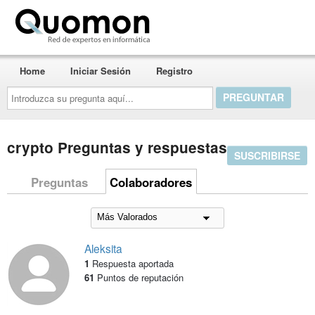
Quomon.es
Home
Iniciar Sesión
Registro
Introduzca
su
pregunta
aquí...
crypto Preguntas y respuestas
SUSCRIBIRSE
Preguntas
Colaboradores
Aleksita
1
Respuesta aportada
61
Puntos de reputación