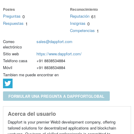
Postes
Reconocimiento
Preguntas
Reputación
0
61
Respuestas
Insignias
1
0
Competencias
1
Correo
sales@dappfort.com
electrónico
Sitio web
https://www.dappfort.com/
Teléfono casa
+91 8838534884
Móvil
+91 8838534884
Tambien me puede encontrar en
FORMULAR UNA PREGUNTA A DAPPFORTGLOBAL
Acerca del usuario
Dappfort is your premier Web3 development company, offering
tailored solutions for decentralized applications and blockchain
ventures. Our team of skilled professionals is committed to