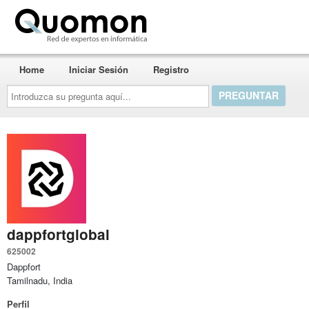
Quomon.es
Home
Iniciar Sesión
Registro
Introduzca
su
pregunta
aquí...
dappfortglobal
625002
Dappfort
Tamilnadu, India
Perfil