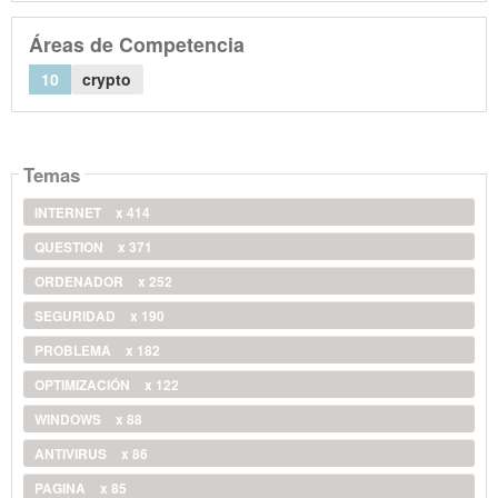
Áreas de Competencia
10
crypto
Temas
INTERNET
x 414
QUESTION
x 371
ORDENADOR
x 252
SEGURIDAD
x 190
PROBLEMA
x 182
OPTIMIZACIÓN
x 122
WINDOWS
x 88
ANTIVIRUS
x 86
PAGINA
x 85