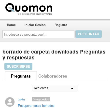
Quomon.es
Home
Iniciar Sesión
Registro
Introduzca
su
pregunta
aquí...
borrado de carpeta downloads Preguntas
y respuestas
SUSCRIBIRSE
Preguntas
Colaboradores
oakley
3
respuestas
Recuperar datos borrados