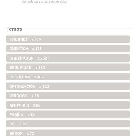
borrado de carpeta downloads
Temas
INTERNET
x 414
QUESTION
x 371
ORDENADOR
x 252
SEGURIDAD
x 190
PROBLEMA
x 182
OPTIMIZACIÓN
x 122
WINDOWS
x 88
ANTIVIRUS
x 86
PAGINA
x 85
PC
x 82
ERROR
x 72