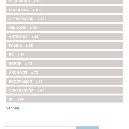
SEGURIDAD
x 190
PROBLEMA
x 182
OPTIMIZACIÓN
x 122
WINDOWS
x 88
ANTIVIRUS
x 86
PAGINA
x 85
PC
x 82
ERROR
x 72
ARCHIVOS
x 72
PROGRAMAS
x 71
CONTRASEÑA
x 67
XP
x 66
Ver Más
Buscar...