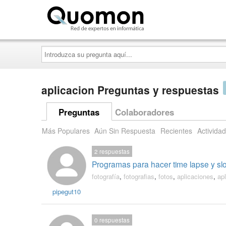
Quomon.es
Introduzca
su
pregunta
aquí...
aplicacion Preguntas y respuestas
Preguntas
Colaboradores
Más Populares
Aún Sin Respuesta
Recientes
Actividad
2
respuestas
Programas para hacer time lapse y s
fotografía
,
fotografias
,
fotos
,
aplicaciones
,
ap
pipegut10
0
respuestas