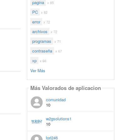
pagina
x 85
PC
x 82
error
x 72
archivos
x 72
programas
x 71
contraseña
x 67
xp
x 66
Ver Más
Más Valorados de aplicacion
comunidad
10
w2gsolutions1
10
lori246