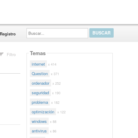
Buscar...
Registro
Temas
Filtro
internet
x 414
Question
x 371
ordenador
x 252
seguridad
x 190
problema
x 182
optimización
x 122
windows
x 88
antivirus
x 86