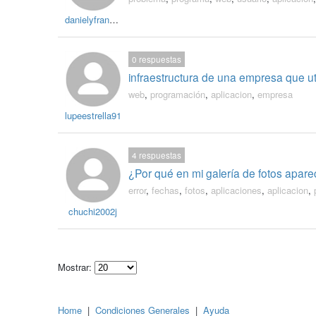
danielyfrancisca
0
respuestas
infraestructura de una empresa que ut
web
,
programación
,
aplicacion
,
empresa
lupeestrella91
4
respuestas
¿Por qué en mi galería de fotos apar
error
,
fechas
,
fotos
,
aplicaciones
,
aplicacion
,
chuchi2002j
Mostrar:
Select
how
many
Home
|
Condiciones Generales
|
Ayuda
pieces