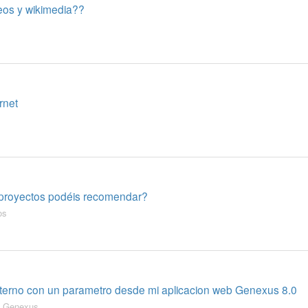
yeos y wikimedia??
rnet
 proyectos podéis recomendar?
os
xterno con un parametro desde mi aplicacion web Genexus 8.0
,
Genexus