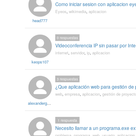
Como iniciar sesion con aplicacion e
Eyeos
,
wikimedia
,
aplicacion
head777
0
respuestas
Videoconferencia IP sin pasar por Inte
internet
,
servidor
,
ip
,
aplicacion
keops107
3
respuestas
¿Que aplicación web para gestión de
web
,
empresa
,
aplicacion
,
gestión de proyect
alexandergalkin
1
respuesta
Necesito llamar a un programa.exe e
problema
,
programa
,
web
,
usuario
,
aplicacion