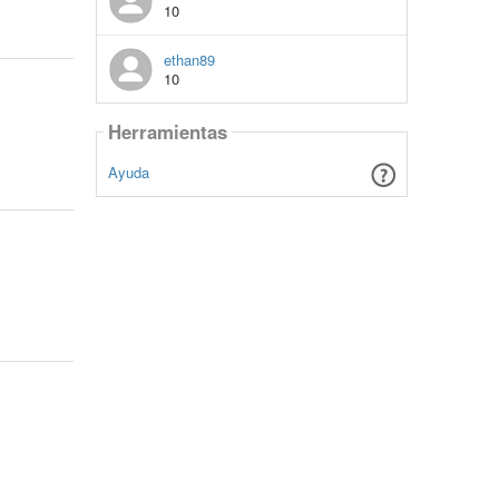
10
ethan89
10
Herramientas
Ayuda