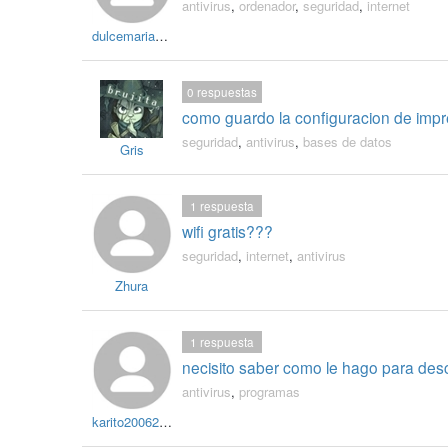
antivirus
,
ordenador
,
seguridad
,
internet
dulcemaria11988
0
respuestas
como guardo la configuracion de impr
seguridad
,
antivirus
,
bases de datos
Gris
1
respuesta
wifi gratis???
seguridad
,
internet
,
antivirus
Zhura
1
respuesta
necisito saber como le hago para desc
antivirus
,
programas
karito20062006