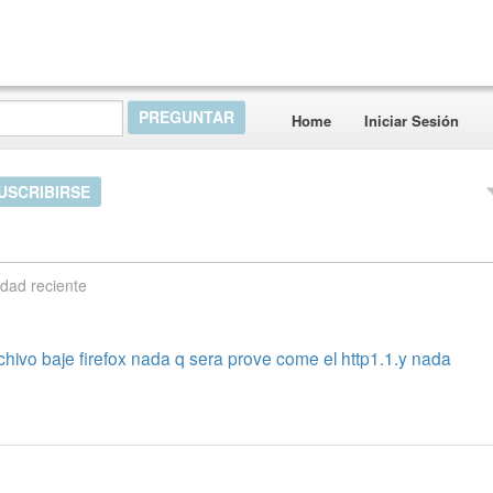
Home
Iniciar Sesión
USCRIBIRSE
idad reciente
hivo baje firefox nada q sera prove come el http1.1.y nada