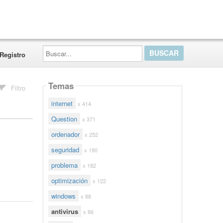
Buscar...
Registro
Temas
Filtro
internet
x 414
Question
x 371
ordenador
x 252
seguridad
x 190
problema
x 182
optimización
x 122
windows
x 88
antivirus
x 86