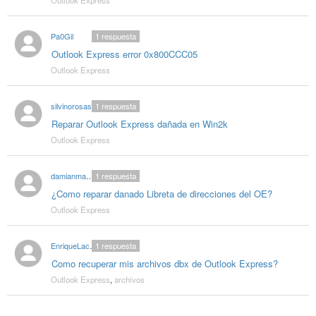
Pa0Gil
1
respuesta
Outlook Express error 0x800CCC05
Outlook Express
silvinorosas
1
respuesta
Reparar Outlook Express dañada en Win2k
Outlook Express
damianmaestre
1
respuesta
¿Como reparar danado Libreta de direcciones del OE?
Outlook Express
EnriqueLacerda
1
respuesta
Como recuperar mis archivos dbx de Outlook Express?
Outlook Express
,
archivos