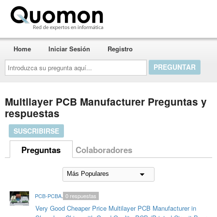
Quomon.es
Home
Iniciar Sesión
Registro
Introduzca
su
pregunta
aquí...
Multilayer PCB Manufacturer Preguntas y
respuestas
SUSCRIBIRSE
Preguntas
Colaboradores
PCB-PCBA-HitechRoger
0
respuestas
Very Good Cheaper Price Multilayer PCB Manufacturer in