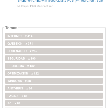
Shenzhen China with Good Quality PCB (Printed Circuit Boar
Multilayer PCB Manufacturer
Temas
INTERNET
x 414
QUESTION
x 371
ORDENADOR
x 252
SEGURIDAD
x 190
PROBLEMA
x 182
OPTIMIZACIÓN
x 122
WINDOWS
x 88
ANTIVIRUS
x 86
PAGINA
x 85
PC
x 82