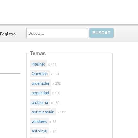
Buscar...
Registro
Temas
internet
x 414
Question
x 371
ordenador
x 252
seguridad
x 190
problema
x 182
optimización
x 122
windows
x 88
antivirus
x 86