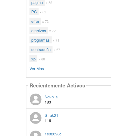
pagina
x 85
PC
x 82
error
x 72
archivos
x 72
programas
x 71
contraseña
x 67
xp
x 66
Ver Más
Recientemente Activos
Novolla
183
Struk21
116
1e32698c