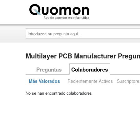
Quomon.es
Introduzca
su
pregunta
aquí...
Multilayer PCB Manufacturer Pregun
Preguntas
Colaboradores
Más Valorados
Recientemente Activos
Suscriptore
No se han encontrado colaboradores