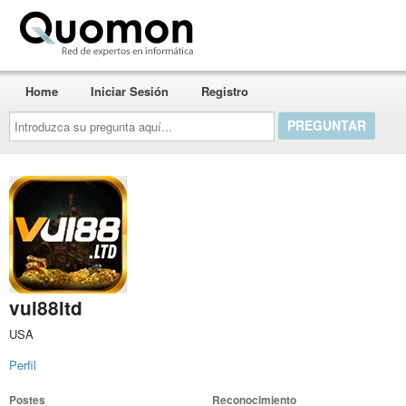
Quomon.es
Home
Iniciar Sesión
Registro
Introduzca
su
pregunta
aquí...
vui88ltd
USA
Perfil
Postes
Reconocimiento