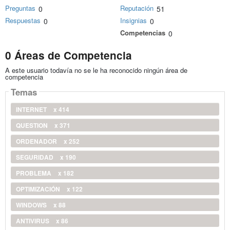
Preguntas
Reputación
0
51
Respuestas
Insignias
0
0
Competencias
0
0 Áreas de Competencia
A este usuario todavía no se le ha reconocido ningún área de
competencia
Temas
INTERNET
x 414
QUESTION
x 371
ORDENADOR
x 252
SEGURIDAD
x 190
PROBLEMA
x 182
OPTIMIZACIÓN
x 122
WINDOWS
x 88
ANTIVIRUS
x 86