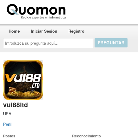
Quomon.es
Home
Iniciar Sesión
Registro
Introduzca
su
pregunta
aquí...
vui88ltd
USA
Perfil
Postes
Reconocimiento