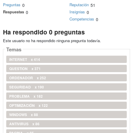
Preguntas
Reputación
0
51
Respuestas
Insignias
0
0
Competencias
0
Ha respondido 0 preguntas
Este usuario no ha respondido ninguna pregunta todavía.
Temas
INTERNET
x 414
QUESTION
x 371
ORDENADOR
x 252
SEGURIDAD
x 190
PROBLEMA
x 182
OPTIMIZACIÓN
x 122
WINDOWS
x 88
ANTIVIRUS
x 86