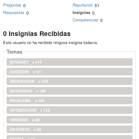
Preguntas
Reputación
0
51
Respuestas
Insignias
0
0
Competencias
0
0 Insignias Recibidas
Este usuario no ha recibido ninguna insignia todavía.
Temas
INTERNET
x 414
QUESTION
x 371
ORDENADOR
x 252
SEGURIDAD
x 190
PROBLEMA
x 182
OPTIMIZACIÓN
x 122
WINDOWS
x 88
ANTIVIRUS
x 86