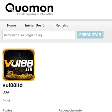
Quomon.es
Home
Iniciar Sesión
Registro
Introduzca
su
pregunta
aquí...
vui88ltd
USA
Perfil
Postes
Reconocimiento