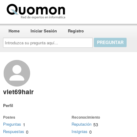
Quomon.es
Home
Iniciar Sesión
Registro
Introduzca
su
pregunta
aquí...
viet69hair
Perfil
Postes
Reconocimiento
Preguntas
Reputación
1
53
Respuestas
Insignias
0
0