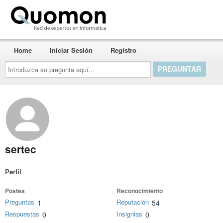
Quomon.es
Home
Iniciar Sesión
Registro
Introduzca
su
pregunta
aquí...
sertec
Perfil
Postes
Reconocimiento
Preguntas
Reputación
1
54
Respuestas
Insignias
0
0