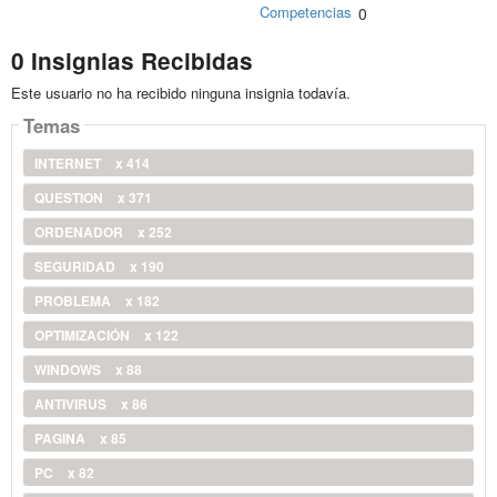
Competencias
0
0 Insignias Recibidas
Este usuario no ha recibido ninguna insignia todavía.
Temas
INTERNET
x 414
QUESTION
x 371
ORDENADOR
x 252
SEGURIDAD
x 190
PROBLEMA
x 182
OPTIMIZACIÓN
x 122
WINDOWS
x 88
ANTIVIRUS
x 86
PAGINA
x 85
PC
x 82