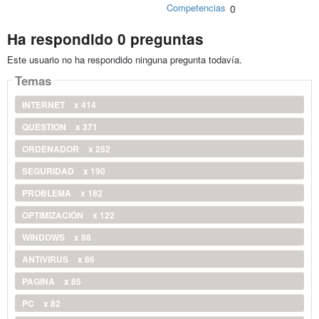
Competencias
0
Ha respondido 0 preguntas
Este usuario no ha respondido ninguna pregunta todavía.
Temas
INTERNET
x 414
QUESTION
x 371
ORDENADOR
x 252
SEGURIDAD
x 190
PROBLEMA
x 182
OPTIMIZACIÓN
x 122
WINDOWS
x 88
ANTIVIRUS
x 86
PAGINA
x 85
PC
x 82