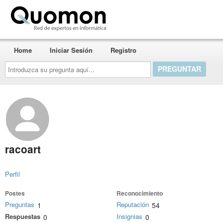
Quomon.es
Home
Iniciar Sesión
Registro
Introduzca
su
pregunta
aquí...
racoart
Perfil
Postes
Reconocimiento
Preguntas
Reputación
1
54
Respuestas
Insignias
0
0