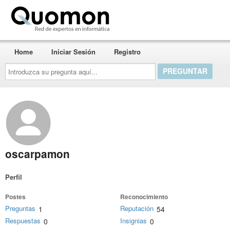
Quomon.es
Home
Iniciar Sesión
Registro
Introduzca
su
pregunta
aquí...
oscarpamon
Perfil
Postes
Reconocimiento
Preguntas
Reputación
1
54
Respuestas
Insignias
0
0