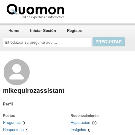
Quomon.es
Home
Iniciar Sesión
Registro
Introduzca
su
pregunta
aquí...
mikequirozassistant
Perfil
Postes
Reconocimiento
Preguntas
Reputación
0
60
Respuestas
Insignias
1
0