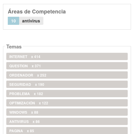
Áreas de Competencia
10
antivirus
Temas
INTERNET
x 414
QUESTION
x 371
ORDENADOR
x 252
SEGURIDAD
x 190
PROBLEMA
x 182
OPTIMIZACIÓN
x 122
WINDOWS
x 88
ANTIVIRUS
x 86
PAGINA
x 85