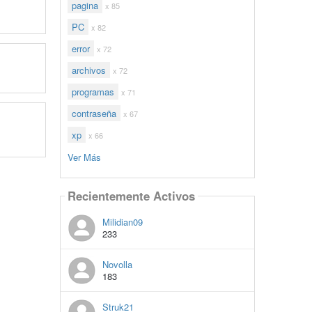
pagina
x 85
PC
x 82
error
x 72
archivos
x 72
programas
x 71
contraseña
x 67
xp
x 66
Ver Más
Recientemente Activos
Milidian09
233
Novolla
183
Struk21