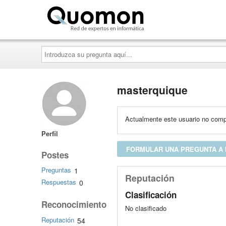
Quomon.es
Introduzca
su
pregunta
aquí...
masterquique
Actualmente este usuario no compa
Perfil
FORMULAR UNA PREGUNTA A
Postes
Preguntas
1
Reputación
Respuestas
0
Clasificación
Reconocimiento
No clasificado
Reputación
54