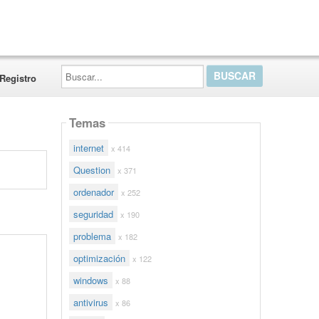
Buscar...
Registro
Temas
internet
x 414
Question
x 371
ordenador
x 252
seguridad
x 190
problema
x 182
optimización
x 122
windows
x 88
antivirus
x 86