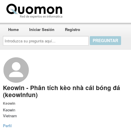
Quomon.es
Home
Iniciar Sesión
Registro
Introduzca
su
pregunta
aquí...
Keowin - Phân tích kèo nhà cái bóng đá
(keowinfun)
Keowin
Keowin
Vietnam
Perfil