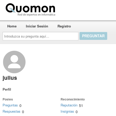
Quomon.es
Home
Iniciar Sesión
Registro
Introduzca
su
pregunta
aquí...
julius
Perfil
Postes
Reconocimiento
Preguntas
Reputación
0
51
Respuestas
Insignias
0
0