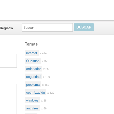
Buscar...
Registro
Temas
internet
x 414
Question
x 371
ordenador
x 252
seguridad
x 190
problema
x 182
optimización
x 122
windows
x 88
antivirus
x 86