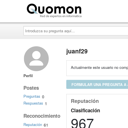
Quomon.es
Introduzca
su
pregunta
aquí...
juanf29
Actualmente este usuario no compa
Perfil
FORMULAR UNA PREGUNTA A 
Postes
Preguntas
0
Reputación
Respuestas
1
Clasificación
Reconocimiento
967
Reputación
61