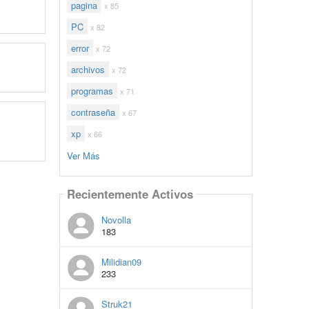
pagina
x 85
PC
x 82
error
x 72
archivos
x 72
programas
x 71
contraseña
x 67
xp
x 66
Ver Más
Recientemente Activos
Novolla
183
Milidian09
233
Struk21