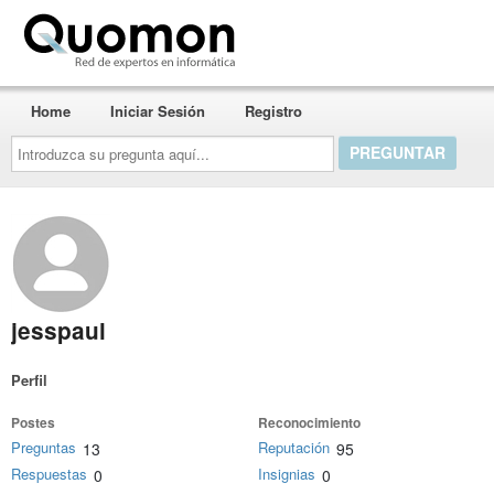
Quomon.es
Home
Iniciar Sesión
Registro
Introduzca
su
pregunta
aquí...
jesspaul
Perfil
Postes
Reconocimiento
Preguntas
Reputación
13
95
Respuestas
Insignias
0
0