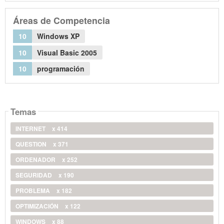
Áreas de Competencia
10
Windows XP
10
Visual Basic 2005
10
programación
Temas
INTERNET
x 414
QUESTION
x 371
ORDENADOR
x 252
SEGURIDAD
x 190
PROBLEMA
x 182
OPTIMIZACIÓN
x 122
WINDOWS
x 88