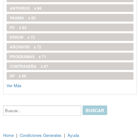
ANTIVIRUS
x 86
PAGINA
x 85
PC
x 82
ERROR
x 72
ARCHIVOS
x 72
PROGRAMAS
x 71
CONTRASEÑA
x 67
XP
x 66
Ver Más
Buscar...
Home
|
Condiciones Generales
|
Ayuda