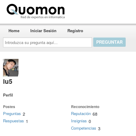
Quomon.es
Home
Iniciar Sesión
Registro
Introduzca
su
pregunta
aquí...
iu5
Perfil
Postes
Reconocimiento
Preguntas
Reputación
2
68
Respuestas
Insignias
1
0
Competencias
3