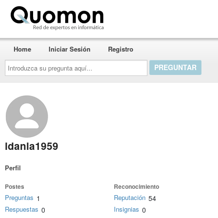
Quomon.es
Home
Iniciar Sesión
Registro
Introduzca
su
pregunta
aquí...
idania1959
Perfil
Postes
Reconocimiento
Preguntas
Reputación
1
54
Respuestas
Insignias
0
0