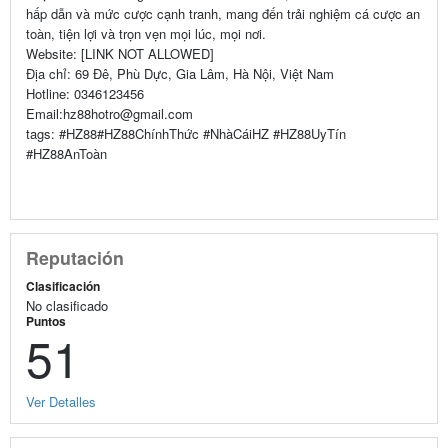
hấp dẫn và mức cược cạnh tranh, mang đến trải nghiệm cá cược an
toàn, tiện lợi và trọn vẹn mọi lúc, mọi nơi.
Website: [LINK NOT ALLOWED]
Địa chỉ: 69 Đê, Phù Dực, Gia Lâm, Hà Nội, Việt Nam
Hotline: 0346123456
Email:hz88hotro@gmail.com
tags: #HZ88#HZ88ChínhThức #NhàCáiHZ #HZ88UyTín
#HZ88AnToàn
Reputación
Clasificación
No clasificado
Puntos
51
Ver Detalles