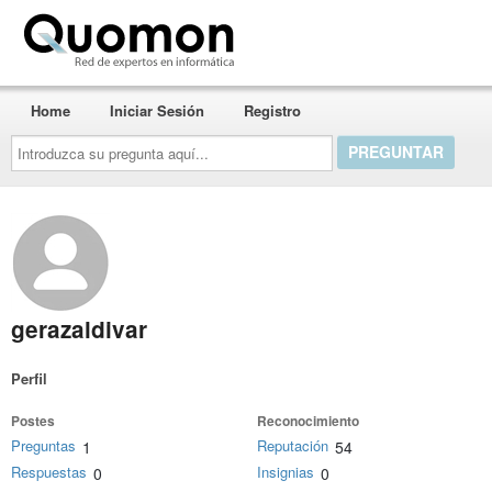
Quomon.es
Home
Iniciar Sesión
Registro
Introduzca
su
pregunta
aquí...
gerazaldivar
Perfil
Postes
Reconocimiento
Preguntas
Reputación
1
54
Respuestas
Insignias
0
0