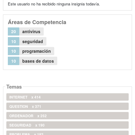
Este usuario no ha recibido ninguna insignia todavía.
Áreas de Competencia
20
antivirus
10
seguridad
10
programación
10
bases de datos
Temas
INTERNET
x 414
QUESTION
x 371
ORDENADOR
x 252
SEGURIDAD
x 190
PROBLEMA
x 182