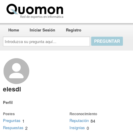
Quomon.es
Home
Iniciar Sesión
Registro
Introduzca
su
pregunta
aquí...
elesdi
Perfil
Postes
Reconocimiento
Preguntas
Reputación
1
84
Respuestas
Insignias
2
0