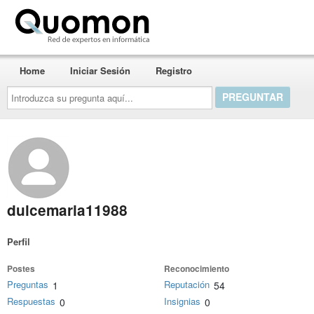
Quomon.es
Home
Iniciar Sesión
Registro
Introduzca
su
pregunta
aquí...
dulcemaria11988
Perfil
Postes
Reconocimiento
Preguntas
Reputación
1
54
Respuestas
Insignias
0
0