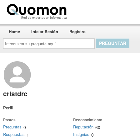
Quomon.es
Home
Iniciar Sesión
Registro
Introduzca
su
pregunta
aquí...
cristdrc
Perfil
Postes
Reconocimiento
Preguntas
Reputación
0
60
Respuestas
Insignias
1
0