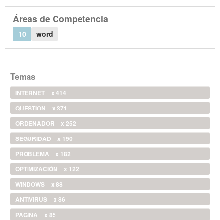
Áreas de Competencia
10
word
Temas
INTERNET
x 414
QUESTION
x 371
ORDENADOR
x 252
SEGURIDAD
x 190
PROBLEMA
x 182
OPTIMIZACIÓN
x 122
WINDOWS
x 88
ANTIVIRUS
x 86
PAGINA
x 85