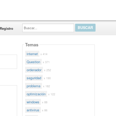
Buscar...
Registro
Temas
internet
x 414
Question
x 371
ordenador
x 252
seguridad
x 190
problema
x 182
optimización
x 122
windows
x 88
antivirus
x 86