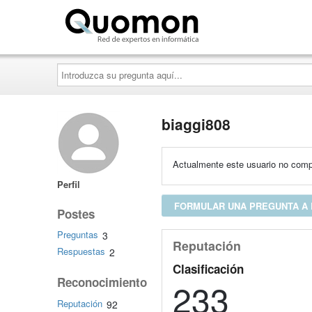
Quomon.es
Introduzca
su
pregunta
aquí...
biaggi808
Actualmente este usuario no compa
Perfil
FORMULAR UNA PREGUNTA A 
Postes
Preguntas
3
Reputación
Respuestas
2
Clasificación
Reconocimiento
233
Reputación
92