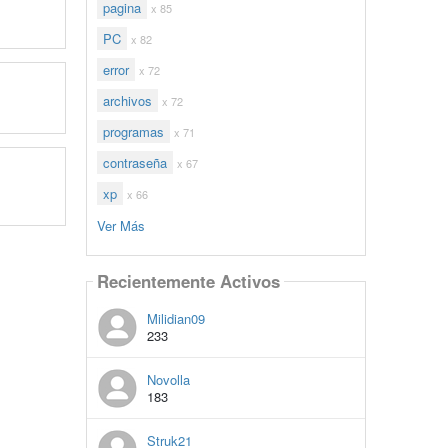
pagina
x 85
PC
x 82
error
x 72
archivos
x 72
programas
x 71
contraseña
x 67
xp
x 66
Ver Más
Recientemente Activos
Milidian09
233
Novolla
183
Struk21