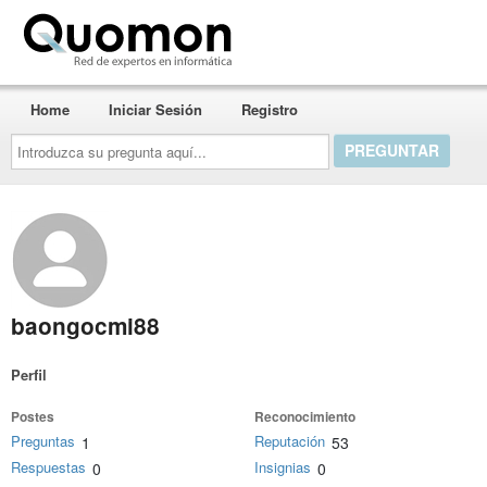
Quomon.es
Home
Iniciar Sesión
Registro
Introduzca
su
pregunta
aquí...
baongocmi88
Perfil
Postes
Reconocimiento
Preguntas
Reputación
1
53
Respuestas
Insignias
0
0